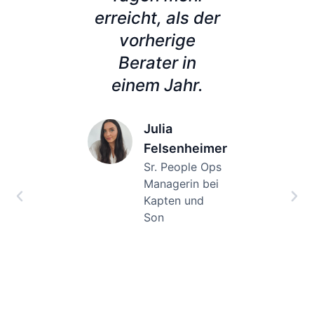
ern,
erreicht, als der
 mein
vorherige
zuv
cher
Berater in
son
ater
einem Jahr.
me
f
sehr
esen
– mi
Julia
Felsenheimer
ch ihm
Sr. People Ops
llung
Enga
Managerin bei
ABRO
die 
Kapten und
abe,
un
Son
es ist
Mita
isch
lle es
ver
 Fall
und 