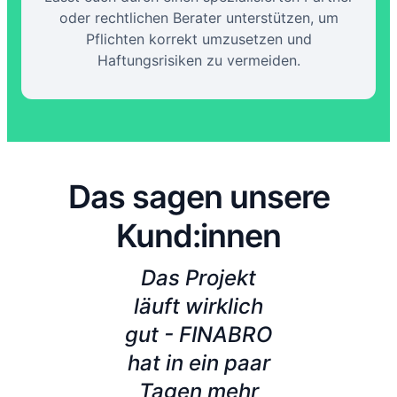
oder rechtlichen Berater unterstützen, um
Pflichten korrekt umzusetzen und
Haftungsrisiken zu vermeiden.
Das sagen unsere
Kund:innen
schon
Das Projekt
rüber
läuft wirklich
Zusa
cht,
gut - FINABRO
mit 
meine
hat in ein paar
n
sorge
Tagen mehr
pro