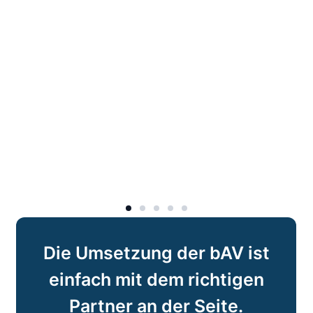
llein
 Boni
en
ber
 ihm
t.
.
Die Umsetzung der bAV ist
einfach mit dem richtigen
Partner an der Seite.